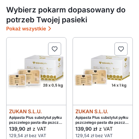
Wybierz pokarm dopasowany do
potrzeb Twojej pasieki
Pokaż wszystkie
ZUKAN S.L.U.
ZUKAN S.L.U.
Apipasta Plus substytut pyłku
Apipasta Plus substytut pyłku
pszczelego pasta dla pszczół
pszczelego pasta dla pszczół
28x0,5kg
14x1kg
139,90 zł
z VAT
139,90 zł
z VAT
129,54 zł
bez VAT
129,54 zł
bez VAT