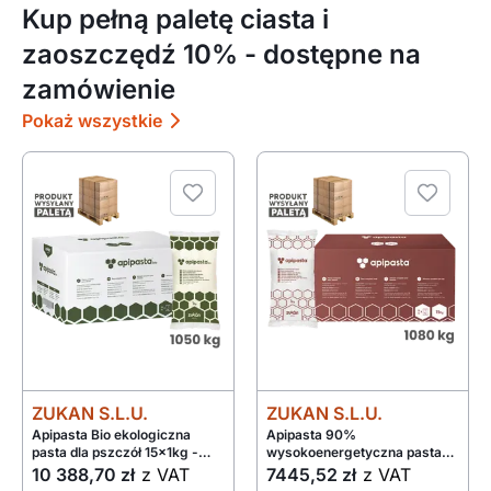
Kup pełną paletę ciasta i
zaoszczędź 10% - dostępne na
zamówienie
Pokaż wszystkie
ZUKAN S.L.U.
ZUKAN S.L.U.
Apipasta Bio ekologiczna
Apipasta 90%
pasta dla pszczół 15x1kg -
wysokoenergetyczna pasta
paleta 1050kg
dla pszczół 6x2,5kg - paleta
10 388,70 zł
z VAT
7445,52 zł
z VAT
1080kg