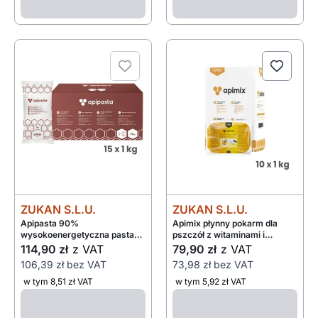
ZUKAN S.L.U.
ZUKAN S.L.U.
Apipasta 90%
Apimix płynny pokarm dla
wysokoenergetyczna pasta
pszczół z witaminami i
dla pszczół 15x1kg
aminokwasami 10x1kg
114,90 zł
z VAT
79,90 zł
z VAT
106,39 zł
bez VAT
73,98 zł
bez VAT
w tym 8,51 zł VAT
w tym 5,92 zł VAT