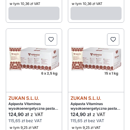
w tym 10,36 zł VAT
w tym 10,36 zł VAT
ZUKAN S.L.U.
ZUKAN S.L.U.
Apipasta Vitaminas
Apipasta Vitaminas
wysokoenergetyczna pasta
wysokoenergetyczna pasta
dla pszczół z witaminami i
dla pszczół z witaminami i
124,90 zł
z VAT
124,90 zł
z VAT
aminokwasami 6x2,5kg
aminokwasami 15x1kg
115,65 zł
bez VAT
115,65 zł
bez VAT
w tym 9,25 zł VAT
w tym 9,25 zł VAT