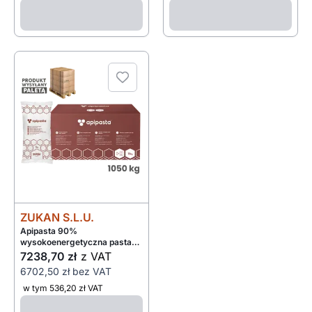
ZUKAN S.L.U.
Apipasta 90%
wysokoenergetyczna pasta
dla pszczół 15x1kg - paleta
7238,70 zł
z VAT
1050kg
6702,50 zł
bez VAT
w tym 536,20 zł VAT