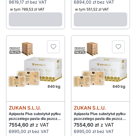
9619,17 zł
bez VAT
6894,00 zł
bez VAT
w tym 769,53 zł VAT
w tym 551,52 zł VAT
ZUKAN S.L.U.
ZUKAN S.L.U.
Apipasta Plus substytut pyłku
Apipasta Plus substytut pyłku
pszczelego pasta dla pszczół
pszczelego pasta dla pszczół
28x0,5kg - paleta 840kg
14x1kg - paleta 840kg
7554,60 zł
z VAT
7554,60 zł
z VAT
6995,00 zł
bez VAT
6995,00 zł
bez VAT