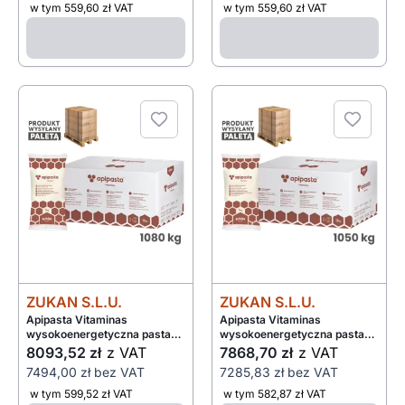
w tym 559,60 zł VAT
w tym 559,60 zł VAT
ZUKAN S.L.U.
ZUKAN S.L.U.
Apipasta Vitaminas
Apipasta Vitaminas
wysokoenergetyczna pasta
wysokoenergetyczna pasta
dla pszczół z witaminami i
dla pszczół z witaminami i
8093,52 zł
z VAT
7868,70 zł
z VAT
aminokwasami 6x2,5kg -
aminokwasami 15x1kg -
7494,00 zł
bez VAT
7285,83 zł
bez VAT
paleta 1080kg
paleta 1050kg
w tym 599,52 zł VAT
w tym 582,87 zł VAT