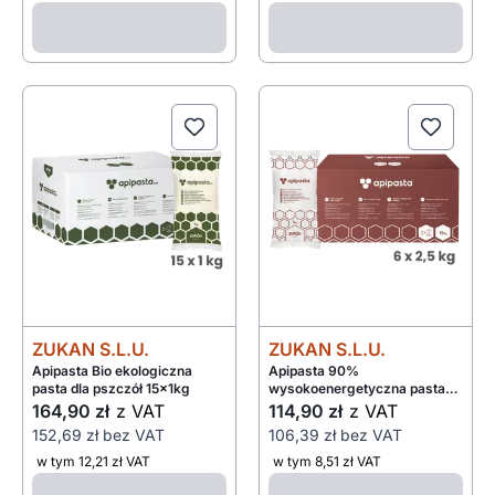
ZUKAN S.L.U.
ZUKAN S.L.U.
Apipasta Bio ekologiczna
Apipasta 90%
pasta dla pszczół 15x1kg
wysokoenergetyczna pasta
dla pszczół 6x2,5kg
164,90 zł
z VAT
114,90 zł
z VAT
152,69 zł
bez VAT
106,39 zł
bez VAT
w tym 12,21 zł VAT
w tym 8,51 zł VAT